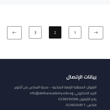
3
2
1
بيانات الإتصال
العنوان: المنطقة الرابعة الصناعية – مدينة السادس من أكتوبر.
البريد الالكتروني: info@akhbaracademy.edu.eg
رقم التليفون :0238336098
فاكس :0238334811