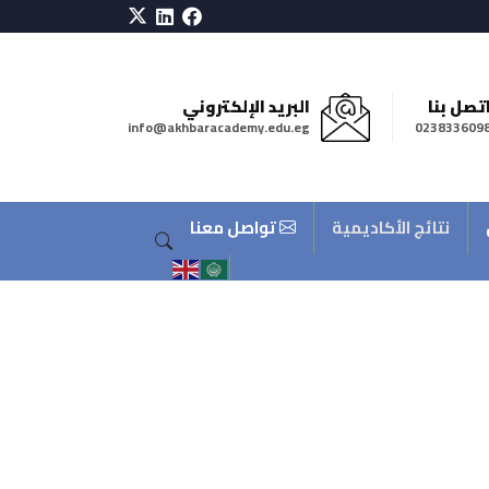
تصل بنا
البريد الإلكتروني
info@akhbaracademy.edu.eg
023833609
نتائج الأكاديمية
تواصل معنا