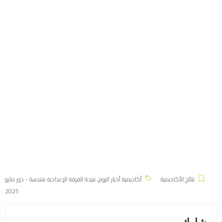
نتائج الأكاديمية
أكاديمية أخبار اليوم
,
نتيجة الفرقة الإعدادية هندسة - دور مايو
2025
شارك