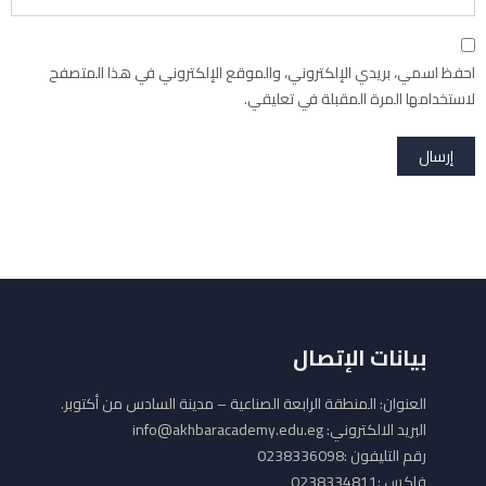
احفظ اسمي، بريدي الإلكتروني، والموقع الإلكتروني في هذا المتصفح
لاستخدامها المرة المقبلة في تعليقي.
بيانات الإتصال
العنوان: المنطقة الرابعة الصناعية – مدينة السادس من أكتوبر.
البريد الالكتروني: info@akhbaracademy.edu.eg
رقم التليفون :0238336098
فاكس :0238334811