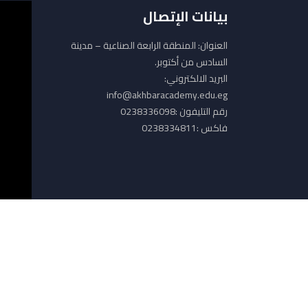
بيانات الإتصال
العنوان: المنطقة الرابعة الصناعية – مدينة
السادس من أكتوبر.
البريد الالكتروني:
info@akhbaracademy.edu.eg
رقم التليفون :0238336098
فاكس :0238334811
Copyright ©
أكاديمية أخبار اليوم
| All rights reserved.