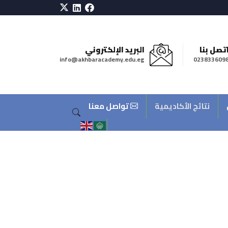
تصل بنا
البريد الإلكتروني
info@akhbaracademy.edu.eg
023833609
نتائج الأكاديمية
تواصل معنا