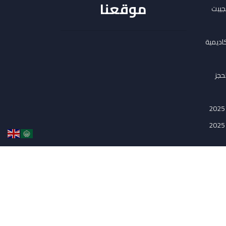
موقعنا
يجيبت
اديمية
لحجز